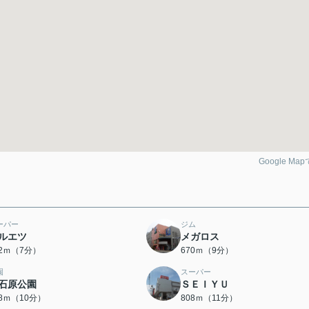
Google Ma
ーパー
ジム
ルエツ
メガロス
82ｍ（7分）
670ｍ（9分）
園
スーパー
石原公園
ＳＥＩＹＵ
58ｍ（10分）
808ｍ（11分）