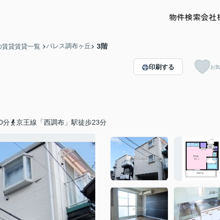
物件検索
会社
パレス調布ヶ丘
3階
の賃貸賃貸一覧
印刷する
お気
0分
京王線「西調布」駅徒歩23分