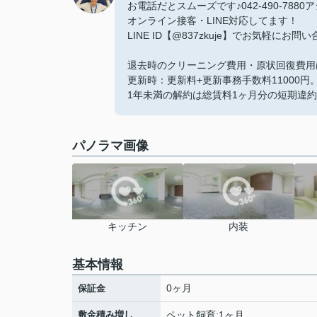
お電話だとスムーズです♪042-490-788
オンライン接客・LINE対応してます！
LINE ID【@837zkuje】でお気軽にお
退去時のクリーニング費用・原状回復費用
更新時：更新料+更新事務手数料11000円
1年未満の解約は総賃料1ヶ月分の短期違
パノラマ画像
キッチン
内装
基本情報
0ヶ月
保証金
敷金積み増し
ペット飼育:1ヶ月