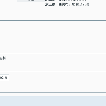
京王線
「
西調布
」駅 徒歩23分
無料
駐輪場