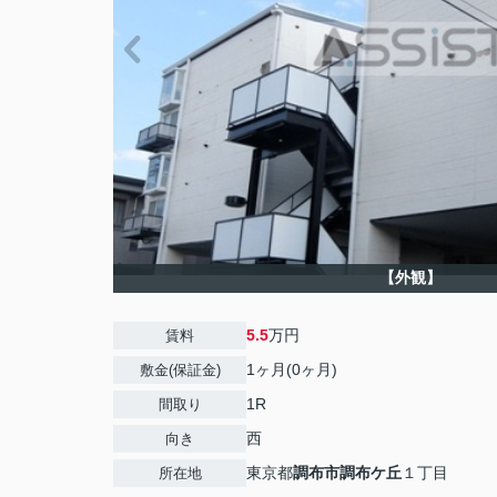
【外観】
5.5
万円
賃料
1ヶ月(0ヶ月)
敷金(保証金)
1R
間取り
西
向き
東京都
調布市
調布ケ丘
１丁目
所在地