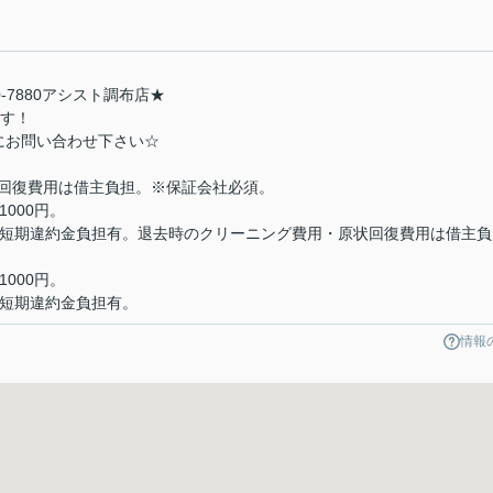
0-7880アシスト調布店★
ます！
お気軽にお問い合わせ下さい☆
回復費用は借主負担。※保証会社必須。
000円。
の短期違約金負担有。退去時のクリーニング費用・原状回復費用は借主負
000円。
の短期違約金負担有。
情報