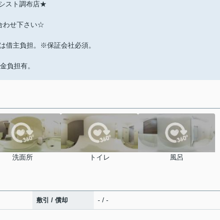
0アシスト調布店★
問い合わせ下さい☆
は借主負担。※保証会社必須。
。
約金負担有。
洗面所
トイレ
風呂
- / -
敷引 / 償却