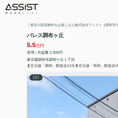
｜東京の賃貸物件をお探しなら株式会社アシスト
調布市
パレス調布ヶ丘
5.5
万円
管理 / 共益費 2,000円
東京都
調布市
調布ケ丘
１丁目
京王線「調布」駅徒歩12分
京王線「布田」駅徒歩2
1
/
17