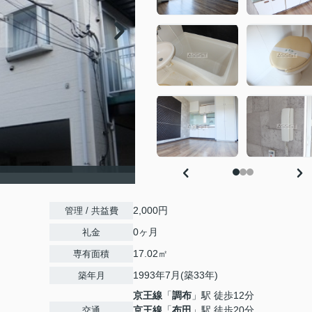
2,000円
管理 / 共益費
0ヶ月
礼金
17.02㎡
専有面積
1993年7月(築33年)
築年月
京王線
「
調布
」駅 徒歩12分
京王線
「
布田
」駅 徒歩20分
交通