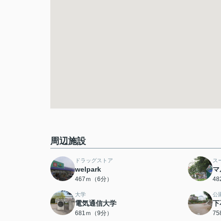
周辺施設
ドラッグストア
ス
welpark
マ
467ｍ（6分）
4
大学
公
電気通信大学
下
681ｍ（9分）
7