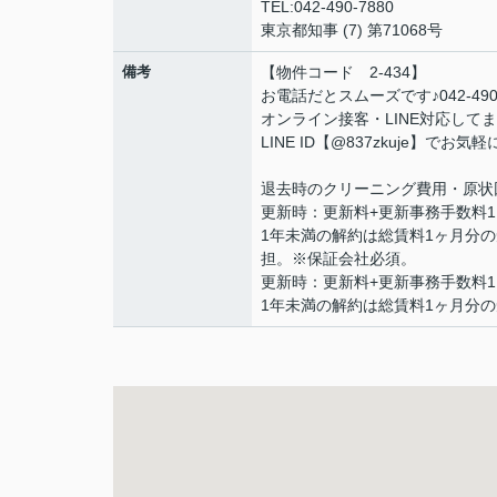
TEL:042-490-7880
東京都知事 (7) 第71068号
備考
【物件コード 2-434】
お電話だとスムーズです♪042-49
オンライン接客・LINE対応して
LINE ID【@837zkuje】で
退去時のクリーニング費用・原状
更新時：更新料+更新事務手数料11
1年未満の解約は総賃料1ヶ月分
担。※保証会社必須。
更新時：更新料+更新事務手数料11
1年未満の解約は総賃料1ヶ月分