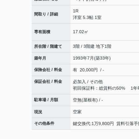
1R
間取り / 詳細
洋室 5.3帖 1室
17.02㎡
専有面積
3階 / 3階建 地下1階
所在階 / 階建て
1993年7月(築33年)
築年月
保険会社 / 料金
有 20,000円 / -
保証会社 / 料金
必加入 / その他
初回保証料：総賃料の50% 1年
駐車場 / 月額
空無(屋根有) / -
空家
現況
その他条件
鍵交換代:1万9,800円 賃料引落