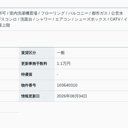
可 / 室内洗濯機置場 / フローリング / バルコニー / 都市ガス / 公営水
 ガスコンロ / 洗面台 / シャワー / エアコン / シューズボックス / CATV / 
 最上階
一般
賃貸区分
1.1万円
更新事務手数料
-
特優賃
103640310
物件番号
2026年08月04日
情報更新日