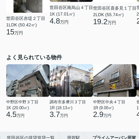
世田谷区南烏山４丁目
世田谷区喜多見１丁目
1K (17.01㎡)
2
2LDK (55.74㎡)
世田谷区赤堤２丁目
4.8
19.2
万円
万円
1LDK (50.42㎡)
15
万円
よく見られている物件
中野区中野３丁目
調布市多摩川３丁目
中野区中央４丁目
1K (20.00㎡)
1R (18.13㎡)
1R (9.00㎡)
1
4.5
3.7
2.9
万円
万円
万円
世田谷区の賃貸賃貸一覧
用賀駅
プライムアーバン用賀