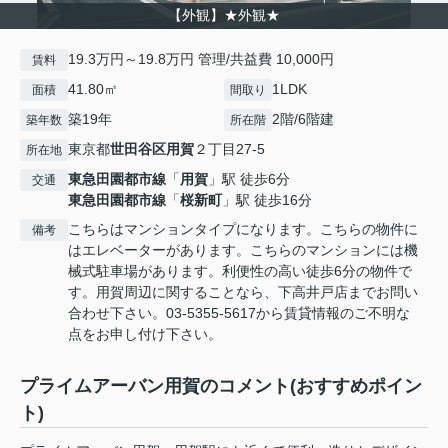
【外観】★外観★
19.3万円～19.8万円 管理/共益費 10,000円
賃料
41.80㎡
1LDK
面積
間取り
築19年
2階/6階建
築年数
所在階
東京都
世田谷区
用賀
２丁目27-5
所在地
東急田園都市線
「
用賀
」駅 徒歩6分
交通
東急田園都市線
「
桜新町
」駅 徒歩16分
こちらはマンションタイプになります。こちらの物件に
備考
はエレベーターがあります。こちらのマンションには機
械式駐車場があります。利便性の高い徒歩6分の物件で
す。用賀周辺に関することなら、下高井戸店までお問い
合わせ下さい。03-5355-5617から賃貸情報のご不明な
点をお申し付け下さい。
プライムアーバン用賀のコメント(おすすめポイン
ト)