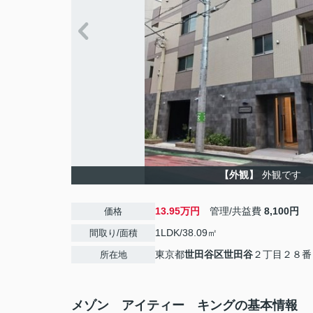
【外観】
外観です
13.95万円
管理/共益費
8,100円
価格
1LDK/38.09㎡
間取り/面積
東京都
世田谷区
世田谷
２丁目２８番
所在地
メゾン アイティー キングの基本情報