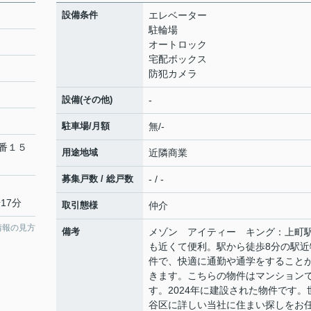
設備条件
エレベーター
駐輪場
オートロック
宅配ボックス
防犯カメラ
設備(その他)
-
駐車場/月額
無/-
番１５
用途地域
近隣商業
募集戸数 / 総戸数
- / -
17分
取引態様
仲介
情報の見方
備考
メゾン アイティー キング：上町
も近くて便利。駅から徒歩8分の駅近
件で、快適に通勤や通学をすること
きます。こちらの物件はマンション
す。2024年に建設された物件です。
谷区に詳しい当社に住まい探しをお