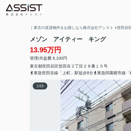
｜東京の賃貸物件をお探しなら株式会社アシスト
世田谷
メゾン アイティー キング
13.95万円
管理/共益費 8,100円
東京都
世田谷区
世田谷
２丁目２８番１５号
東急世田谷線「上町」駅徒歩8分
東急田園都市線「
1
/
19