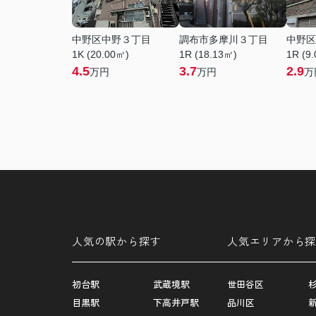
中野区中野３丁目
調布市多摩川３丁目
中野区
1K (20.00㎡)
1R (18.13㎡)
1R (9
4.5
3.7
2.9
万円
万円
万
人気の駅から探す
人気エリアから探
初台駅
武蔵境駅
世田谷区
目黒駅
下高井戸駅
品川区