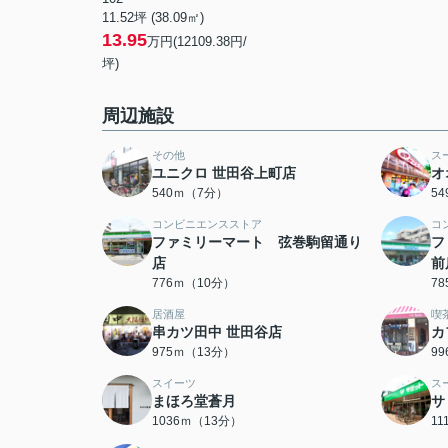
11.52坪 (38.09㎡)
13.95
万円(12109.38円/
坪)
周辺施設
その他
ス
ユニクロ 世田谷上町店
オ
540ｍ（7分）
5
コンビニエンスストア
コ
ファミリーマート 弦巻駒留通り
フ
店
前
776ｍ（10分）
7
居酒屋
喫
串カツ田中 世田谷店
カ
975ｍ（13分）
9
スイーツ
ス
まほろ堂蒼月
サ
1036ｍ（13分）
1