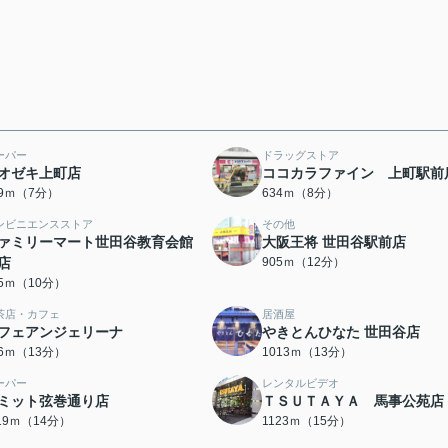
ーパー
ドラッグストア
オゼキ上町店
ココカラファイン 上町駅前
49ｍ（7分）
634ｍ（8分）
ンビニエンスストア
その他
ァミリーマート世田谷教育会館
大阪王将 世田谷駅前店
店
905ｍ（12分）
85ｍ（10分）
茶店・カフェ
居酒屋
フェアンジェリーナ
やきとんひなた 世田谷店
96ｍ（13分）
1013ｍ（13分）
ーパー
レンタルビデオ
ミット弦巻通り店
ＴＳＵＴＡＹＡ 馬事公苑店
119ｍ（14分）
1123ｍ（15分）