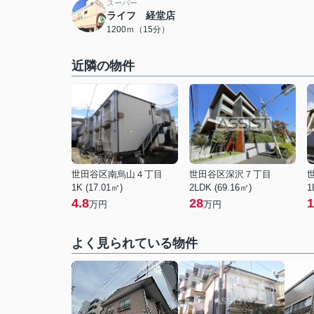
スーパー
ライフ 経堂店
1200ｍ（15分）
近隣の物件
世田谷区南烏山４丁目
世田谷区深沢７丁目
1K (17.01㎡)
2LDK (69.16㎡)
1
4.8
28
1
万円
万円
よく見られている物件