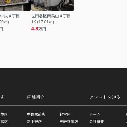
中央４丁目
世田谷区南烏山４丁目
.00㎡)
1K (17.01㎡)
4.8
円
万円
す
店舗紹介
アシストを知る
杉並区
中野駅前店
経堂店
ホーム
新宿区
新中野店
三軒茶屋店
会社概要