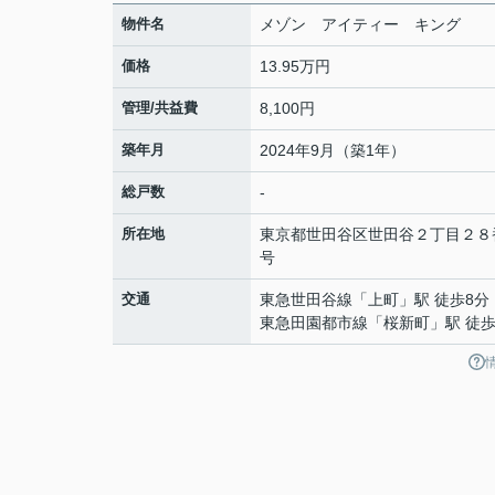
物件名
メゾン アイティー キング
価格
13.95万円
管理/共益費
8,100円
築年月
2024年9月（築1年）
総戸数
-
所在地
東京都
世田谷区
世田谷
２丁目２８
号
交通
東急世田谷線
「
上町
」駅 徒歩8分
東急田園都市線
「
桜新町
」駅 徒歩