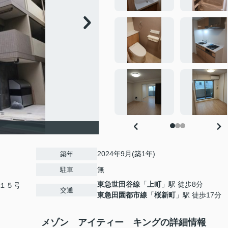
2024年9月(築1年)
築年
無
駐車
東急世田谷線
「
上町
」駅 徒歩8分
１５号
交通
東急田園都市線
「
桜新町
」駅 徒歩17分
メゾン アイティー キングの詳細情報