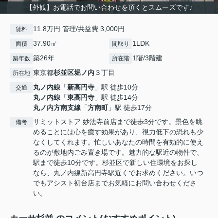
【外観】お電話でお問い合わせを頂くとスムーズです♪
11.8万円 管理/共益費 3,000円
賃料
37.90㎡
1LDK
面積
間取り
築26年
1階/3階建
築年数
所在階
東京都
杉並区
堀ノ内
３丁目
所在地
丸ノ内線
「
新高円寺
」駅 徒歩10分
交通
丸ノ内線
「
東高円寺
」駅 徒歩14分
丸ノ内方南支線
「
方南町
」駅 徒歩17分
サミットストア 妙法寺前店まで徒歩3分です。景色を眺
備考
めることには心を癒す効果があり、視力低下の恐れも少
なくしてくれます。忙しいあなたの時間を有効的に使え
るのが敷地内ごみ置き場です。魅力的な駅近の物件で、
駅まで徒歩10分です。杉並区で新しい住環境をお探し
なら、丸ノ内線新高円寺駅近くでお求めください。いつ
でもアシスト初台店までお気軽にお問い合わせくださ
い。