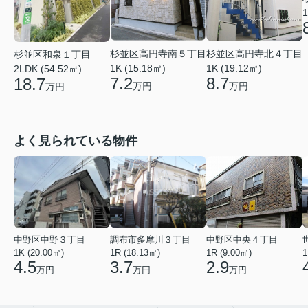
1
杉並区高円寺南５丁目
杉並区高円寺北４丁目
杉並区和泉１丁目
1K (15.18㎡)
1K (19.12㎡)
2LDK (54.52㎡)
7.2
8.7
18.7
万円
万円
万円
よく見られている物件
中野区中野３丁目
調布市多摩川３丁目
中野区中央４丁目
1K (20.00㎡)
1R (18.13㎡)
1R (9.00㎡)
1
4.5
3.7
2.9
万円
万円
万円