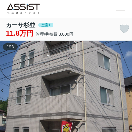
カーサ杉並
空室1
11.8万円
管理/共益費 3,000円
1
/
13