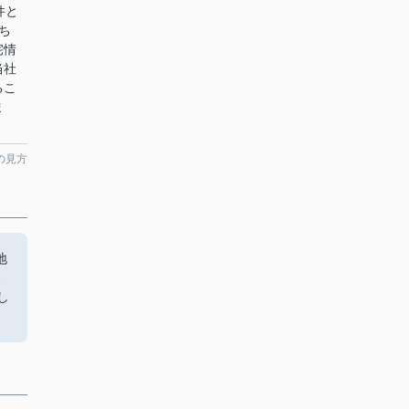
件と
ち
宅情
当社
るこ
ま
の見方
地
ス
し