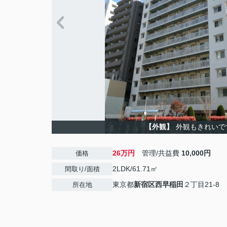
【外観】
外観もきれいで
26万円
管理/共益費
10,000円
価格
2LDK/61.71㎡
間取り/面積
東京都
新宿区
西早稲田
２丁目21-8
所在地