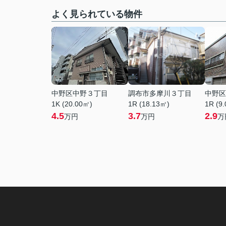
よく見られている物件
中野区中野３丁目
調布市多摩川３丁目
中野区
1K (20.00㎡)
1R (18.13㎡)
1R (9
4.5
3.7
2.9
万円
万円
万