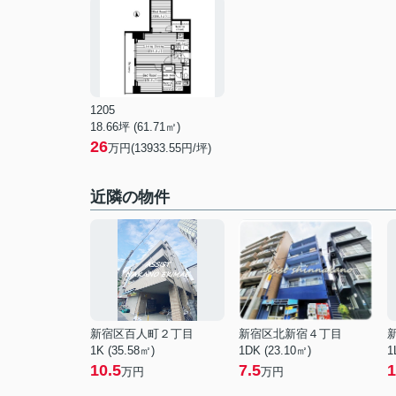
1205
18.66坪 (61.71㎡)
26
万円(13933.55円/坪)
近隣の物件
新宿区百人町２丁目
新宿区北新宿４丁目
1K (35.58㎡)
1DK (23.10㎡)
1
10.5
7.5
1
万円
万円