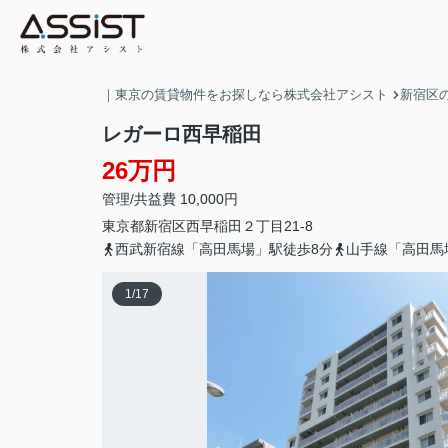
｜東京の賃貸物件をお探しなら株式会社アシスト
新宿区
レガーロ西早稲田
26万円
管理/共益費 10,000円
東京都
新宿区
西早稲田
２丁目21-8
西武新宿線「高田馬場」駅徒歩8分
山手線「高田馬
1
/
17