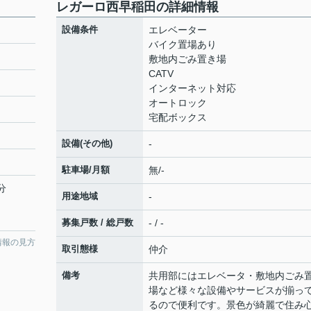
レガーロ西早稲田の詳細情報
設備条件
エレベーター
バイク置場あり
敷地内ごみ置き場
CATV
インターネット対応
オートロック
宅配ボックス
設備(その他)
-
駐車場/月額
無/-
分
用途地域
-
募集戸数 / 総戸数
- / -
情報の見方
取引態様
仲介
備考
共用部にはエレベータ・敷地内ごみ
場など様々な設備やサービスが揃っ
るので便利です。景色が綺麗で住み