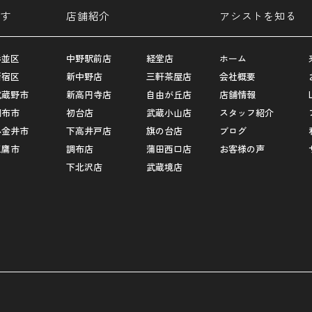
す
店舗紹介
アシストを知る
杉並区
中野駅前店
経堂店
ホーム
新宿区
新中野店
三軒茶屋店
会社概要
武蔵野市
新高円寺店
自由が丘店
店舗情報
調布市
初台店
武蔵小山店
スタッフ紹介
小金井市
下高井戸店
旗の台店
ブログ
三鷹市
調布店
蒲田西口店
お客様の声
下北沢店
武蔵境店