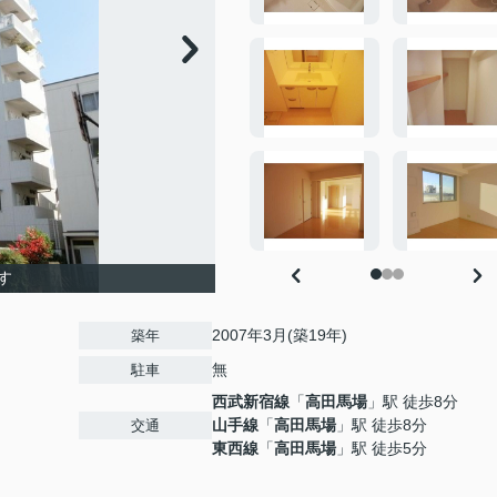
す
2007年3月(築19年)
築年
無
駐車
西武新宿線
「
高田馬場
」駅 徒歩8分
山手線
「
高田馬場
」駅 徒歩8分
交通
東西線
「
高田馬場
」駅 徒歩5分