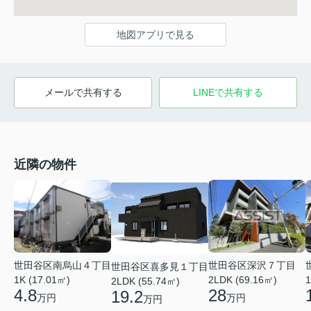
地図アプリで見る
メールで共有する
LINEで共有する
近隣の物件
世田谷区南烏山４丁目
世田谷区深沢７丁目
世田谷区喜多見１丁目
1K (17.01㎡)
2LDK (69.16㎡)
1
2LDK (55.74㎡)
4.8
28
19.2
万円
万円
万円