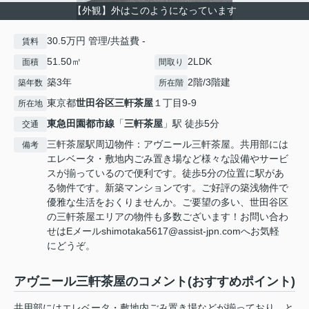
【外観】外はこのようになっています
30.5万円 管理/共益費 -
賃料
51.50㎡
2LDK
面積
間取り
築3年
2階/3階建
築年数
所在階
東京都
世田谷区
三軒茶屋
１丁目9-9
所在地
東急田園都市線
「
三軒茶屋
」駅 徒歩5分
交通
三軒茶屋駅周辺物件：アヴニール三軒茶屋。共用部には
備考
エレベータ・敷地内ごみ置き場など様々な設備やサービ
スが揃っているので便利です。徒歩5分の位置に駅があ
る物件です。新築マンションです。ご好評の築浅物件で
優雅な生活をおくりませんか。ご要望の多い、世田谷区
の三軒茶屋エリアの物件も多数ございます！お問い合わ
せはEメールshimotaka5617@assist-jpn.comへお気軽
にどうぞ。
アヴニール三軒茶屋のコメント(おすすめポイント)
共用部にはエレベータ・敷地内ごみ置き場などが揃っており、と