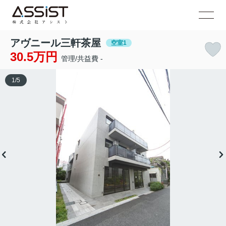
アヴニール三軒茶屋
空室1
30.5万円
管理/共益費 -
1
/
5