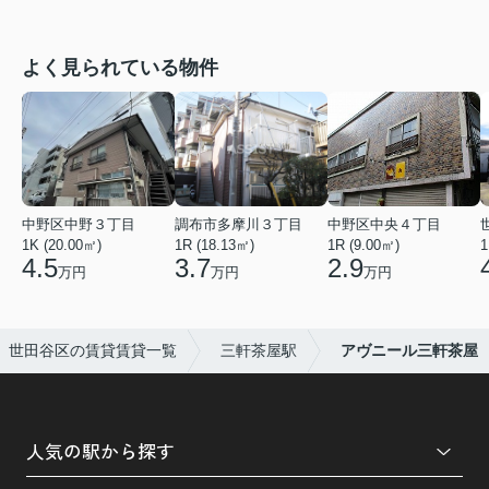
よく見られている物件
中野区中野３丁目
調布市多摩川３丁目
中野区中央４丁目
1K (20.00㎡)
1R (18.13㎡)
1R (9.00㎡)
1
4.5
3.7
2.9
万円
万円
万円
世田谷区の賃貸賃貸一覧
三軒茶屋駅
アヴニール三軒茶屋
人気の駅から探す