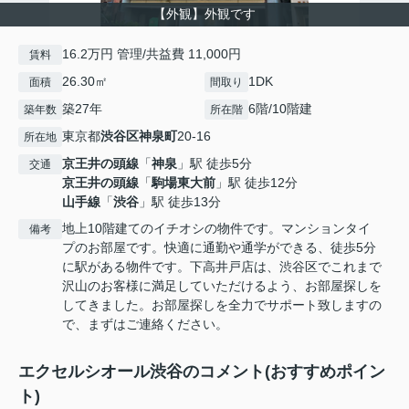
【外観】外観です
16.2万円 管理/共益費 11,000円
賃料
26.30㎡
1DK
面積
間取り
築27年
6階/10階建
築年数
所在階
東京都
渋谷区
神泉町
20-16
所在地
京王井の頭線
「
神泉
」駅 徒歩5分
交通
京王井の頭線
「
駒場東大前
」駅 徒歩12分
山手線
「
渋谷
」駅 徒歩13分
地上10階建てのイチオシの物件です。マンションタイ
備考
プのお部屋です。快適に通勤や通学ができる、徒歩5分
に駅がある物件です。下高井戸店は、渋谷区でこれまで
沢山のお客様に満足していただけるよう、お部屋探しを
してきました。お部屋探しを全力でサポート致しますの
で、まずはご連絡ください。
エクセルシオール渋谷のコメント(おすすめポイン
ト)