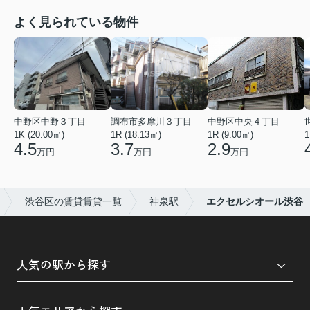
よく見られている物件
中野区中野３丁目
調布市多摩川３丁目
中野区中央４丁目
1K (20.00㎡)
1R (18.13㎡)
1R (9.00㎡)
1
4.5
3.7
2.9
万円
万円
万円
渋谷区の賃貸賃貸一覧
神泉駅
エクセルシオール渋谷
人気の駅から探す