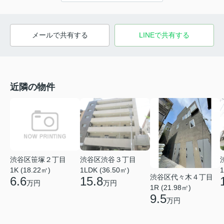
メールで共有する
LINEで共有する
近隣の物件
渋谷区笹塚２丁目
渋谷区渋谷３丁目
1K (18.22㎡)
1LDK (36.50㎡)
1
渋谷区代々木４丁目
6.6
15.8
万円
万円
1R (21.98㎡)
9.5
万円