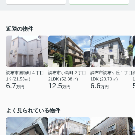
近隣の物件
調布市国領町４丁目
調布市小島町２丁目
調布市調布ケ丘１丁目
1K (21.53㎡)
2LDK (52.38㎡)
1DK (23.70㎡)
1
6.7
12.5
6.6
万円
万円
万円
よく見られている物件