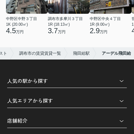
中野区中野３丁目
調布市多摩川３丁目
中野区中央４丁目
1K (20.00㎡)
1R (18.13㎡)
1R (9.00㎡)
1
4.5
3.7
2.9
万円
万円
万円
スト
調布市の賃貸賃貸一覧
飛田給駅
アーデル飛田給
人気の駅から探す
人気エリアから探す
店舗紹介