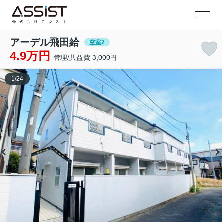
アーデル飛田給
空室2
4.9万円
管理/共益費 3,000円
1
/
24