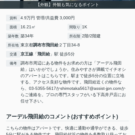
【外観】外観も気になるポイント
4.9万円 管理/共益費 3,000円
賃料
16.21㎡
1K
面積
間取り
築34年
2階/2階建
築年数
所在階
東京都
調布市
飛田給
２丁目34-8
所在地
京王線
「
飛田給
」駅 徒歩5分
交通
調布市周辺にある物件をお求めの方は「アーデル飛田
備考
給」はいかがでしょうか。住みやすさが満載でイチオシ
のアパートはこちらです。駅まで徒歩5分の位置に立地
する、アクセス良好な物件です。飛田給近くの物件な
ら、03-5355-5617かshimotaka5617@assist-jpn.comか
らご連絡を。プロの専門スタッフがいる下高井戸店にお
任せ下さい。
アーデル飛田給のコメント(おすすめポイント)
こちらの物件はアパートです。快適に通勤や通学ができる、徒歩
5分に駅がある物件です。飛田給付近の物件を多数取り扱ってお