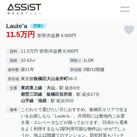
Laule’a
空室1
11.5万円
管理/共益費 8,000円
11.5万円 管理/共益費 8,000円
賃料
32.63㎡
1LDK
面積
間取り
築11年
2階/12階建
築年数
所在階
東京都
板橋区
大山金井町
56-3
所在地
東武東上線
「
大山
」駅 徒歩5分
交通
都営三田線
「
板橋区役所前
」駅 徒歩17分
山手線
「
池袋
」駅 徒歩25分
こだわりで選びたい方におすすめ。板橋区エリアで住ま
備考
いをお探しなら「Laule’a」。共用部には敷地内ごみ置
き場・エレベータなどが揃っております。日頃から電車
をよく利用するなら2駅利用可能な物件はいかがでしょ
うか。地上12階建てのマンション。防犯対策もバッチ