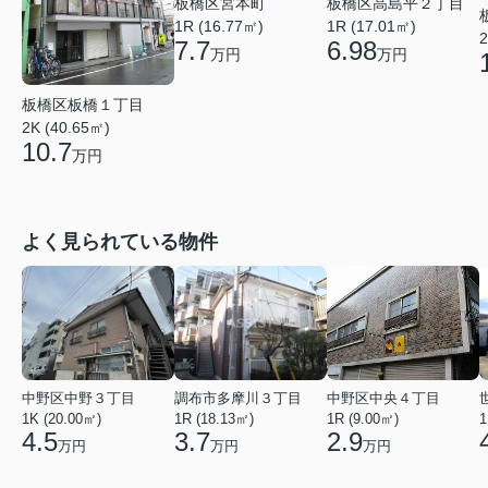
板橋区高島平２丁目
板橋区宮本町
1R (17.01㎡)
1R (16.77㎡)
2
6.98
7.7
万円
万円
板橋区板橋１丁目
2K (40.65㎡)
10.7
万円
よく見られている物件
中野区中野３丁目
調布市多摩川３丁目
中野区中央４丁目
1K (20.00㎡)
1R (18.13㎡)
1R (9.00㎡)
1
4.5
3.7
2.9
万円
万円
万円