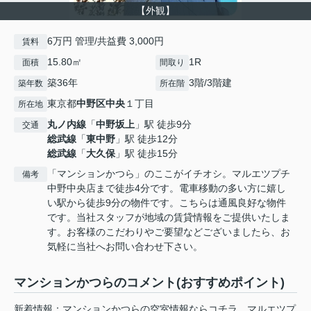
【外観】
6万円 管理/共益費 3,000円
賃料
15.80㎡
1R
面積
間取り
築36年
3階/3階建
築年数
所在階
東京都
中野区
中央
１丁目
所在地
丸ノ内線
「
中野坂上
」駅 徒歩9分
交通
総武線
「
東中野
」駅 徒歩12分
総武線
「
大久保
」駅 徒歩15分
「マンションかつら」のここがイチオシ。マルエツプチ
備考
中野中央店まで徒歩4分です。電車移動の多い方に嬉し
い駅から徒歩9分の物件です。こちらは通風良好な物件
です。当社スタッフが地域の賃貸情報をご提供いたしま
す。お客様のこだわりやご要望などございましたら、お
気軽に当社へお問い合わせ下さい。
マンションかつらのコメント(おすすめポイント)
新着情報：マンションかつらの空室情報ならコチラ。マルエツプ