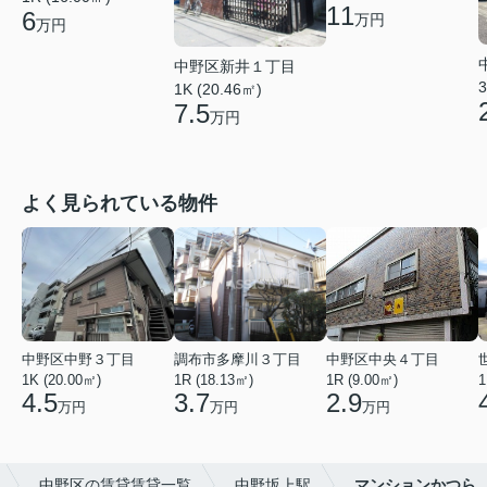
11
6
万円
万円
中野区新井１丁目
3
1K (20.46㎡)
7.5
万円
よく見られている物件
中野区中野３丁目
調布市多摩川３丁目
中野区中央４丁目
1K (20.00㎡)
1R (18.13㎡)
1R (9.00㎡)
1
4.5
3.7
2.9
万円
万円
万円
中野区の賃貸賃貸一覧
中野坂上駅
マンションかつら