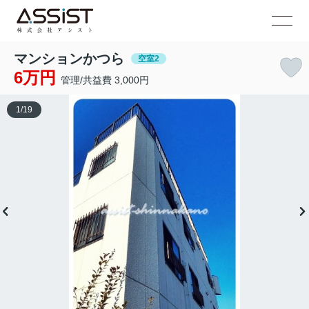
マンションかつら
空室2
6万円
管理/共益費 3,000円
1
/
19