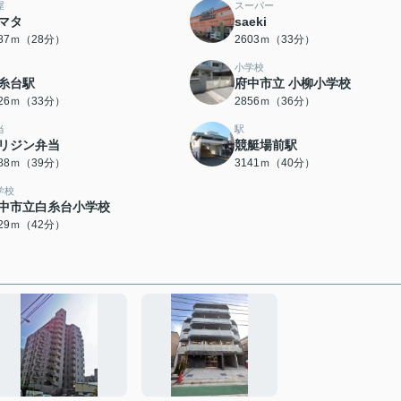
屋
スーパー
マタ
saeki
187ｍ（28分）
2603ｍ（33分）
小学校
糸台駅
府中市立 小柳小学校
626ｍ（33分）
2856ｍ（36分）
当
駅
リジン弁当
競艇場前駅
088ｍ（39分）
3141ｍ（40分）
学校
中市立白糸台小学校
329ｍ（42分）