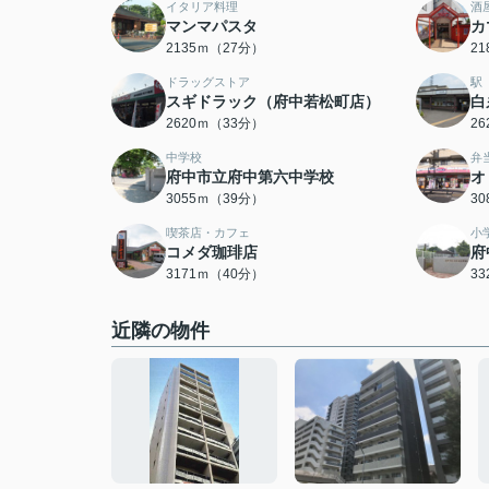
イタリア料理
酒
マンマパスタ
カ
2135ｍ（27分）
2
ドラッグストア
駅
スギドラック（府中若松町店）
白
2620ｍ（33分）
2
中学校
弁
府中市立府中第六中学校
オ
3055ｍ（39分）
3
喫茶店・カフェ
小
コメダ珈琲店
府
3171ｍ（40分）
3
近隣の物件