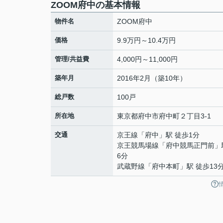
ZOOM府中の基本情報
物件名
ZOOM府中
価格
9.9万円～10.4万円
管理/共益費
4,000円～11,000円
築年月
2016年2月（築10年）
総戸数
100戸
所在地
東京都
府中市
府中町
２丁目3-1
交通
京王線
「
府中
」駅 徒歩1分
京王競馬場線
「
府中競馬正門前
」
6分
武蔵野線
「
府中本町
」駅 徒歩13