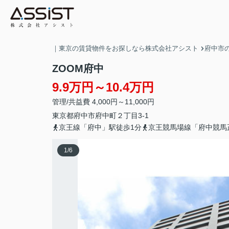
｜東京の賃貸物件をお探しなら株式会社アシスト
府中市
ZOOM府中
9.9万円～10.4万円
管理/共益費 4,000円～11,000円
東京都
府中市
府中町
２丁目3-1
京王線「府中」駅徒歩1分
京王競馬場線「府中競馬
1
/
6