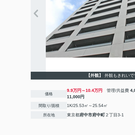
【外観】
外観もきれいで
9.9万円～10.4万円
管理/共益費
4
価格
11,000円
1K/25.53㎡～25.54㎡
間取り/面積
東京都
府中市
府中町
２丁目3-1
所在地