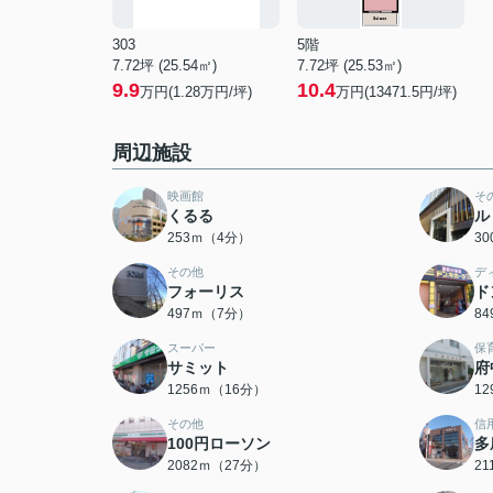
303
5階
7.72坪 (25.54㎡)
7.72坪 (25.53㎡)
9.9
10.4
万円(1.28万円/坪)
万円(13471.5円/坪)
周辺施設
映画館
そ
くるる
ル
253ｍ（4分）
3
その他
デ
フォーリス
ド
497ｍ（7分）
8
スーパー
保
サミット
府
1256ｍ（16分）
1
その他
信
100円ローソン
多
2082ｍ（27分）
2