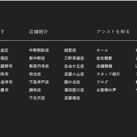
す
店舗紹介
アシストを知る
杉並区
中野駅前店
経堂店
ホーム
新宿区
新中野店
三軒茶屋店
会社概要
武蔵野市
新高円寺店
自由が丘店
店舗情報
調布市
初台店
武蔵小山店
スタッフ紹介
小金井市
下高井戸店
旗の台店
ブログ
三鷹市
調布店
蒲田西口店
お客様の声
下北沢店
武蔵境店