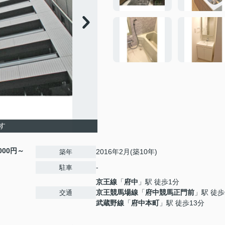
す
,000円～
2016年2月(築10年)
築年
-
駐車
京王線
「
府中
」駅 徒歩1分
京王競馬場線
「
府中競馬正門前
」駅 徒歩
交通
武蔵野線
「
府中本町
」駅 徒歩13分