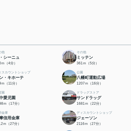
の他
その他
・シーニュ
ミッテン
00ｍ（4分）
361ｍ（5分）
ィスカウントショップ
公園
ン・キホーテ
八幡町運動広場
49ｍ（11分）
1207ｍ（16分）
育園
ドラッグストア
中愛児園
サンドラッグ
298ｍ（17分）
1681ｍ（22分）
用金庫
ディスカウントショップ
摩信用金庫
ジェーソン
112ｍ（27分）
2116ｍ（27分）