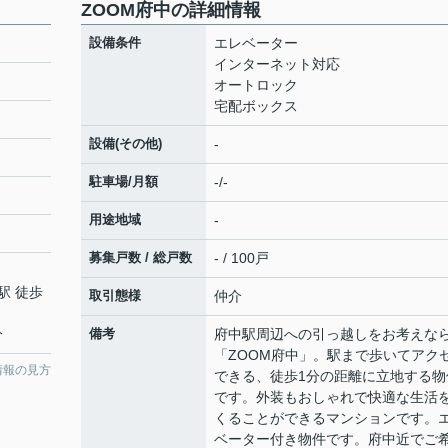
ZOOM府中の詳細情報
設備条件
エレベーター
インターネット対応
オートロック
宅配ボックス
設備(その他)
-
駐車場/月額
-/-
用途地域
-
募集戸数 / 総戸数
- / 100戸
駅 徒歩
取引態様
仲介
分
備考
府中駅周辺への引っ越しをお考えな
「ZOOM府中」。駅まで歩いてアク
情報の見方
できる、徒歩1分の距離に立地する物
です。外装もおしゃれで快適な生活
くることができるマンションです。
ベーター付き物件です。府中近でご