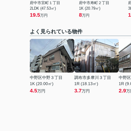
府中市宮町１丁目
府中市寿町２丁目
2LDK (47.53㎡)
1K (20.79㎡)
3
19.5
8
1
万円
万円
よく見られている物件
中野区中野３丁目
調布市多摩川３丁目
中野区
1K (20.00㎡)
1R (18.13㎡)
1R (9
4.5
3.7
2.9
万円
万円
万