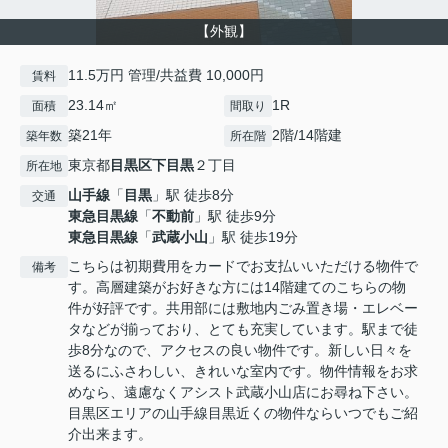
【外観】
11.5万円 管理/共益費 10,000円
賃料
23.14㎡
1R
面積
間取り
築21年
2階/14階建
築年数
所在階
東京都
目黒区
下目黒
２丁目
所在地
山手線
「
目黒
」駅 徒歩8分
交通
東急目黒線
「
不動前
」駅 徒歩9分
東急目黒線
「
武蔵小山
」駅 徒歩19分
こちらは初期費用をカードでお支払いいただける物件で
備考
す。高層建築がお好きな方には14階建てのこちらの物
件が好評です。共用部には敷地内ごみ置き場・エレベー
タなどが揃っており、とても充実しています。駅まで徒
歩8分なので、アクセスの良い物件です。新しい日々を
送るにふさわしい、きれいな室内です。物件情報をお求
めなら、遠慮なくアシスト武蔵小山店にお尋ね下さい。
目黒区エリアの山手線目黒近くの物件ならいつでもご紹
介出来ます。