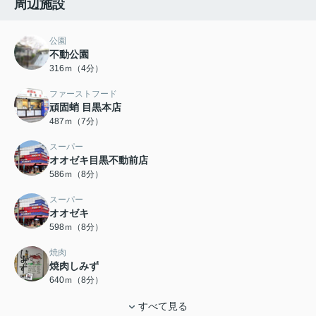
周辺施設
公園
不動公園
316ｍ（4分）
ファーストフード
頑固蛸 目黒本店
487ｍ（7分）
スーパー
オオゼキ目黒不動前店
586ｍ（8分）
スーパー
オオゼキ
598ｍ（8分）
焼肉
焼肉しみず
640ｍ（8分）
すべて見る