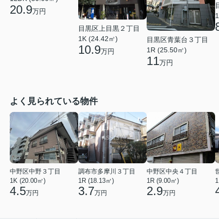
20.9
万円
1
目黒区上目黒２丁目
1K (24.42㎡)
目黒区青葉台３丁目
10.9
1R (25.50㎡)
万円
11
万円
よく見られている物件
中野区中野３丁目
調布市多摩川３丁目
中野区中央４丁目
1K (20.00㎡)
1R (18.13㎡)
1R (9.00㎡)
1
4.5
3.7
2.9
万円
万円
万円