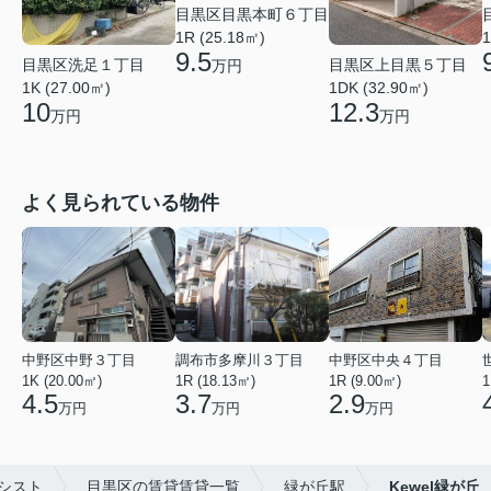
目黒区目黒本町６丁目
1R (25.18㎡)
1
9.5
目黒区洗足１丁目
目黒区上目黒５丁目
万円
1K (27.00㎡)
1DK (32.90㎡)
10
12.3
万円
万円
よく見られている物件
中野区中野３丁目
調布市多摩川３丁目
中野区中央４丁目
1K (20.00㎡)
1R (18.13㎡)
1R (9.00㎡)
1
4.5
3.7
2.9
万円
万円
万円
シスト
目黒区の賃貸賃貸一覧
緑が丘駅
Kewel緑が丘