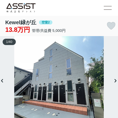
Kewel緑が丘
空室2
13.8万円
管理/共益費 5,000円
1
/
40