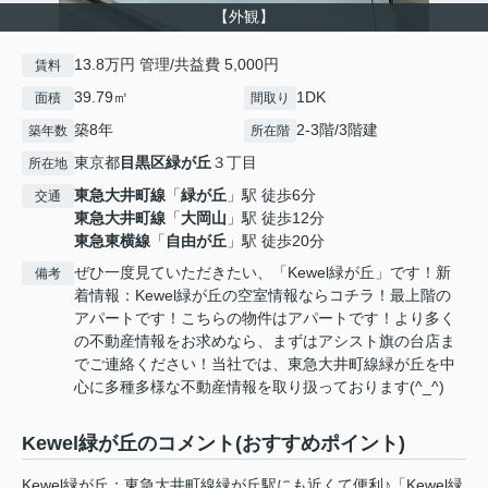
【外観】
13.8万円 管理/共益費 5,000円
賃料
39.79㎡
1DK
面積
間取り
築8年
2-3階/3階建
築年数
所在階
東京都
目黒区
緑が丘
３丁目
所在地
東急大井町線
「
緑が丘
」駅 徒歩6分
交通
東急大井町線
「
大岡山
」駅 徒歩12分
東急東横線
「
自由が丘
」駅 徒歩20分
ぜひ一度見ていただきたい、「Kewel緑が丘」です！新
備考
着情報：Kewel緑が丘の空室情報ならコチラ！最上階の
アパートです！こちらの物件はアパートです！より多く
の不動産情報をお求めなら、まずはアシスト旗の台店ま
でご連絡ください！当社では、東急大井町線緑が丘を中
心に多種多様な不動産情報を取り扱っております(^_^)
Kewel緑が丘のコメント(おすすめポイント)
Kewel緑が丘：東急大井町線緑が丘駅にも近くて便利♪「Kewel緑