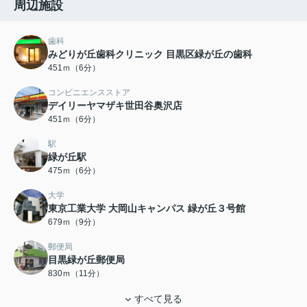
周辺施設
歯科
みどりが丘歯科クリニック 目黒区緑が丘の歯科
451ｍ（6分）
コンビニエンスストア
デイリーヤマザキ世田谷奥沢店
451ｍ（6分）
駅
緑が丘駅
475ｍ（6分）
大学
東京工業大学 大岡山キャンパス 緑が丘３号館
679ｍ（9分）
郵便局
目黒緑が丘郵便局
830ｍ（11分）
すべて見る