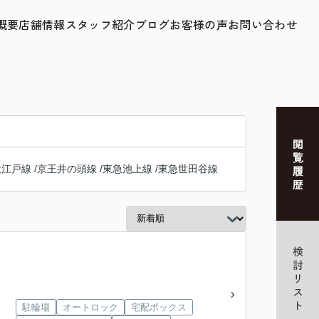
概要
店舗情報
スタッフ紹介
ブログ
お客様の声
お問い合わせ
大江戸線
/
京王井の頭線
/
東急池上線
/
東急世田谷線
）
駐輪場
オートロック
宅配ボックス