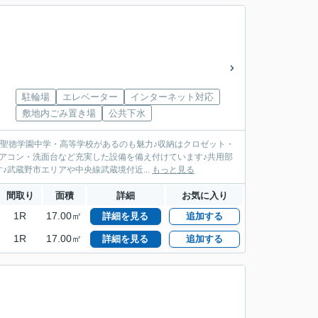
駐輪場
エレベーター
インターネット対応
敷地内ごみ置き場
公共下水
に聖徳学園中学・高等学校があるのも魅力♪収納はクロゼット・
アコン・洗面台など充実した設備を備え付けています♪共用部
武蔵野市エリアや中央線武蔵境付近...
もっと見る
間取り
面積
詳細
お気に入り
1R
17.00㎡
詳細を見る
追加する
1R
17.00㎡
詳細を見る
追加する