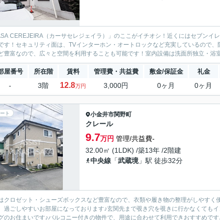
ASA CEREJEIRA（カーサセレジェイラ）」のここがイチオシ！近くにはセブンイ
です！セキュリティ面は、TVインターホン・オートロックなど充実しているので、
ど豊富なので、広々と空間を利用することも可能です！室内設備は洗面所独立・浴室乾
部屋番号
所在階
賃料
管理費・共益費
敷金/保証金
礼金
12.8
-
3階
3,000円
0ヶ月
0ヶ月
万円
ート
小金井市
関野町
クレール
9.7
万円
管理/共益費-
32.00㎡ (1LDK) /築13年 /2階建
中央線
「
武蔵境
」駅 徒歩32分
はクロゼット・シューズボックスなど豊富なので、衣類や履き物の整理がしやすく
、過ごしやすいお部屋になっております♪玄関先まで覗き穴を覗きに行かなくてもイ
グのお住まいです♪バルコニー付きの物件で、用途に合わせて利用できおすすめです♪