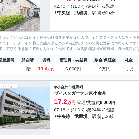
42.40㎡ (1LDK) /築14年 /2階建
中央線
「
武蔵境
」駅 徒歩24分
ボックスがあれば直接荷物を受け取る必要がないので、宅配業者を装う人に対する
くてもインターホン越しに誰が来たのかを確認できるので防犯対策につながります
で、衣類や履き物の整理がしやすく便利です☆室内設備は浴室乾燥機・洗面化粧台な
部屋番号
所在階
賃料
管理費・共益費
敷金/保証金
礼金
11.4
-
1階
6,000円
0万円
1ヶ月
万円
マンション
小金井市
梶野町
ヴィスタガーデン東小金井
17.2
万円
管理/共益費8,000円
67.18㎡ (2LDK) /築24年 /5階建
中央線
「
武蔵境
」駅 徒歩28分