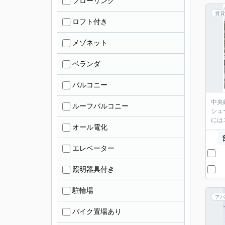
フローリング
賃貸
ロフト付き
メゾネット
ベランダ
バルコニー
中央
ルーフバルコニー
シュ
には
オール電化
エレベーター
照明器具付き
駐輪場
アパ
バイク置場あり