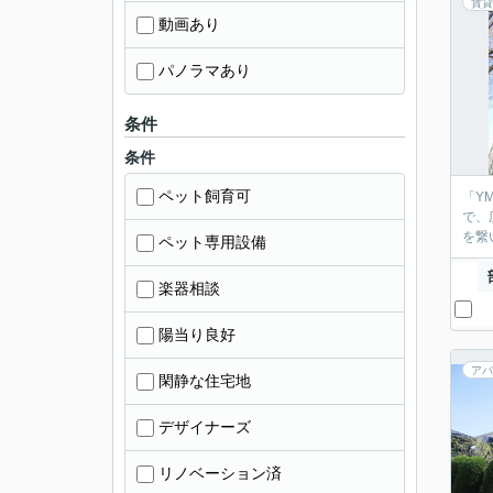
賃貸
動画あり
パノラマあり
条件
条件
ペット飼育可
「Y
で、
を繋
ペット専用設備
楽器相談
陽当り良好
アパ
閑静な住宅地
デザイナーズ
リノベーション済