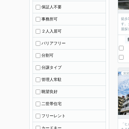
保証人不要
事務所可
徒歩
す。
屋探
２人入居可
バリアフリー
分割可
分譲タイプ
賃貸
管理人常駐
眺望良好
二世帯住宅
フリーレント
「ヒ
カードキー