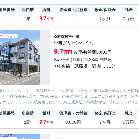
部屋番号
所在階
賃料
管理費・共益費
敷金/保証金
礼金
9.7
-
1階
-
1ヶ月
0万円
万円
マンション
武蔵野市
中町
中町グリーンハイム
9.7
万円
管理/共益費3,000円
34.65㎡ (1DK) /築36年 /3階建
中央線
「
武蔵境
」駅 徒歩31分
町グリーンハイム」：武蔵野市エリアの新居にピッタリ♪機能充実の独立した洗面所
いただける物件なので、支払い手続きの手間が省けます♪エアコン付きなので、室内
すめです♪アシスト武蔵境店では、中央線三鷹周辺の不動産情報を取り扱っております
部屋番号
所在階
賃料
管理費・共益費
敷金/保証金
礼金
9.7
-
2階
3,000円
1ヶ月
0万円
万円