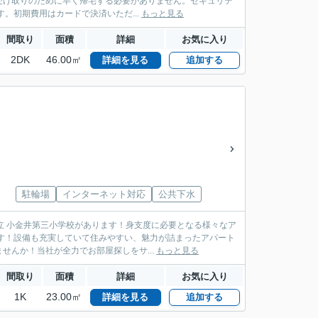
受け取りのために早く帰宅する必要がありません。セキュリテ
。初期費用はカードで決済いただ...
もっと見る
間取り
面積
詳細
お気に入り
2DK
46.00㎡
詳細を見る
追加する
駐輪場
インターネット対応
公共下水
立 小金井第三小学校があります！身支度に必要となる様々なア
す！設備も充実していて住みやすい、魅力が詰まったアパート
んか！当社が全力でお部屋探しをサ...
もっと見る
間取り
面積
詳細
お気に入り
1K
23.00㎡
詳細を見る
追加する