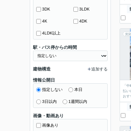
3DK
3LDK
4K
4DK
4LDK以上
賃貸
駅・バス停からの時間
建物構造
追加する
情報公開日
「中
指定しない
本日
払い
おす
3日以内
1週間以内
画像・動画あり
画像あり