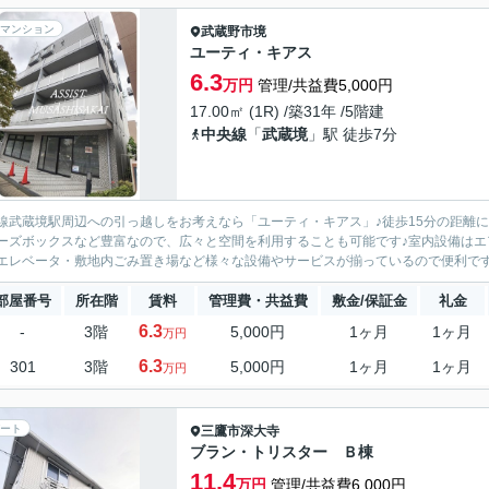
マンション
武蔵野市
境
ユーティ・キアス
6.3
万円
管理/共益費5,000円
17.00㎡ (1R) /築31年 /5階建
中央線
「
武蔵境
」駅 徒歩7分
線武蔵境駅周辺への引っ越しをお考えなら「ユーティ・キアス」♪徒歩15分の距離
ーズボックスなど豊富なので、広々と空間を利用することも可能です♪室内設備はエ
エレベータ・敷地内ごみ置き場など様々な設備やサービスが揃っているので便利です♪
部屋番号
所在階
賃料
管理費・共益費
敷金/保証金
礼金
6.3
-
3階
5,000円
1ヶ月
1ヶ月
万円
6.3
301
3階
5,000円
1ヶ月
1ヶ月
万円
ート
三鷹市
深大寺
ブラン・トリスター Ｂ棟
11.4
万円
管理/共益費6,000円