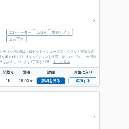
エレベーター
CATV
防犯カメラ
公共下水
がイチオシ♪収納はクロゼット・シューズボックスなど豊富なの
備を備え付けています♪パソコンを快適に使いたい方に、光回線
を設置しています♪丁寧かつ迅...
もっと見る
間取り
面積
詳細
お気に入り
1K
19.00㎡
詳細を見る
追加する