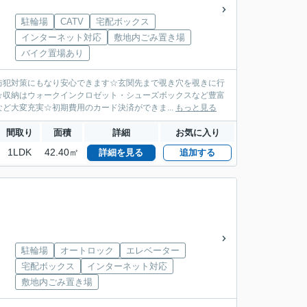
駐輪場
CATV
宅配ボックス
インターネット対応
敷地内ごみ置き場
バイク置場あり
防犯対策にもなり安心できます☆玄関先まで覗き穴を覗きに行
☆収納はウォークインクロゼット・シューズボックスなど豊富
ど大変充実☆初期費用のカード決済ができま...
もっと見る
間取り
面積
詳細
お気に入り
1LDK
42.40㎡
詳細を見る
追加する
駐輪場
オートロック
エレベーター
宅配ボックス
インターネット対応
敷地内ごみ置き場