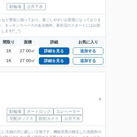
駐輪場
公共下水
トなど豊富に揃っており、過ごしやすいお部屋になっておりま
い、キッチンスぺースのある物件。新生活のスタートにはお部
す(^_^)
間取り
面積
詳細
お気に入り
1K
27.00㎡
詳細を見る
追加する
1K
27.00㎡
詳細を見る
追加する
駐輪場
オートロック
エレベーター
宅配ボックス
防犯カメラ
公共下水
ませたい主婦の方に嬉しい立地です。機能充実の独立した洗面所の