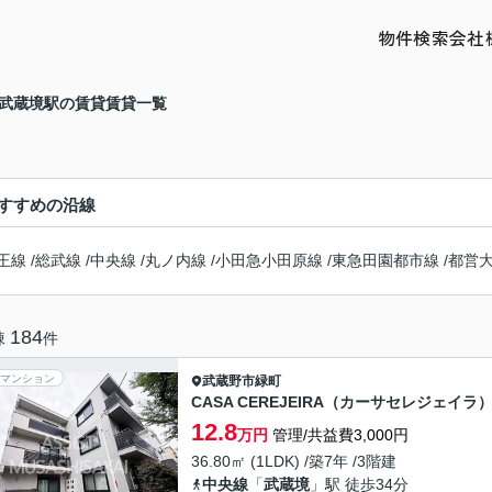
物件検索
会社
 武蔵境駅の賃貸賃貸一覧
すすめの沿線
王線
/
総武線
/
中央線
/
丸ノ内線
/
小田急小田原線
/
東急田園都市線
/
都営
184
棟
件
マンション
武蔵野市
緑町
CASA CEREJEIRA（カーサセレジェイラ
12.8
万円
管理/共益費3,000円
36.80㎡ (1LDK) /築7年 /3階建
中央線
「
武蔵境
」駅 徒歩34分