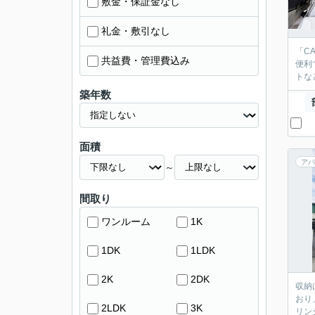
敷金・保証金なし
礼金・敷引なし
「C
共益費・管理費込み
便利
トな
築年数
面積
アパ
～
間取り
ワンルーム
1K
1DK
1LDK
2K
2DK
収納
おり
2LDK
3K
リン