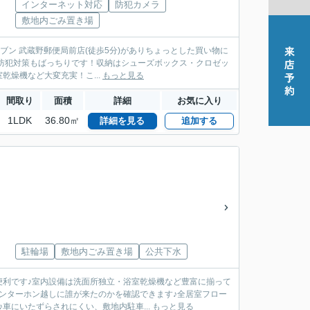
インターネット対応
防犯カメラ
敷地内ごみ置き場
レブン 武蔵野郵便局前店(徒歩5分)がありちょっとした買い物に
防犯対策もばっちりです！収納はシューズボックス・クロゼッ
燥機など大変充実！こ...
もっと見る
間取り
面積
詳細
お気に入り
1LDK
36.80㎡
詳細を見る
追加する
駐輪場
敷地内ごみ置き場
公共下水
便利です♪室内設備は洗面所独立・浴室乾燥機など豊富に揃って
ンターホン越しに誰が来たのかを確認できます♪全居室フロー
車にいたずらされにくい、敷地内駐車...
もっと見る