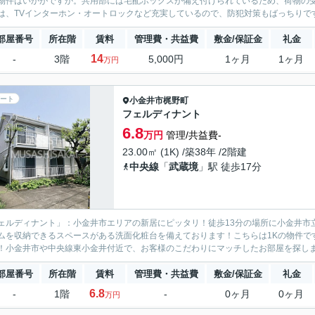
物件はいかがですか。共用部には宅配ボックスが備え付けられているため、荷物の
は、TVインターホン・オートロックなど充実しているので、防犯対策もばっちりです
部屋番号
所在階
賃料
管理費・共益費
敷金/保証金
礼金
14
-
3階
5,000円
1ヶ月
1ヶ月
万円
ート
小金井市
梶野町
フェルディナント
6.8
万円
管理/共益費-
23.00㎡ (1K) /築38年 /2階建
中央線
「
武蔵境
」駅 徒歩17分
ェルディナント」：小金井市エリアの新居にピッタリ！徒歩13分の場所に小金井市
ムを収納できるスペースがある洗面化粧台を備えております！こちらは1Kの物件で
！小金井市や中央線東小金井付近で、お客様のこだわりにマッチしたお部屋を探しませ
部屋番号
所在階
賃料
管理費・共益費
敷金/保証金
礼金
6.8
-
1階
-
0ヶ月
0ヶ月
万円