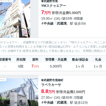
マンション
武蔵野市
境
YMスクゥエアー
7
万円
管理/共益費5,000円
19.00㎡ (1K) /築33年 /8階建
中央線
「
武蔵境
」駅 徒歩3分
Mスクゥエアー」：武蔵野市エリアの新居にピッタリ♪「YMスクゥエアー」のここ
広々と空間を利用することも可能です♪室内設備はCATV・エアコンなど充実した設
いでいる物件です♪犯罪を未然に防止して安全に暮らせるように、共用部に防犯カメラ
部屋番号
所在階
賃料
管理費・共益費
敷金/保証金
礼金
7
-
6階
5,000円
1ヶ月
1ヶ月
万円
ート
武蔵野市
境南町
ラベラカーサ
8.8
万円
管理/共益費2,000円
27.00㎡ (1K) /築35年 /2階建
中央線
「
武蔵境
」駅 徒歩12分