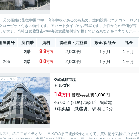
11分の距離に聖徳学園中学・高等学校があるのも魅力。室内設備はエアコン・ロフ
クローゼット付きの物件です。アパートタイプのお部屋です。女性からの評価が高
しが大切。当社は武蔵野市や中央線武蔵境付近で探しているあなたを全力でサポートしま
部屋番号
所在階
賃料
管理費・共益費
敷金/保証金
礼金
8.8
-
2階
2,000円
1ヶ月
1ヶ月
万円
8.8
205
2階
2,000円
1ヶ月
1ヶ月
万円
マンション
武蔵野市
境
ヒルズK
14
万円
管理/共益費5,000円
46.00㎡ (2DK) /築31年 /6階建
中央線
「
武蔵境
」駅 徒歩2分
ルズK」のここがイチオシ。TAIRAYAまで徒歩3分と近くて、買い物を気軽に済