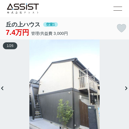
丘の上ハウス
空室1
7.4万円
管理/共益費 3,000円
1
/
26