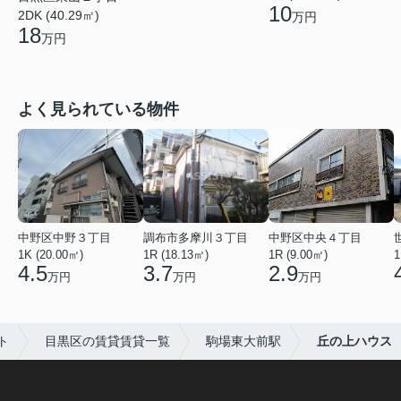
10
2DK (40.29㎡)
万円
18
万円
よく見られている物件
中野区中野３丁目
調布市多摩川３丁目
中野区中央４丁目
1K (20.00㎡)
1R (18.13㎡)
1R (9.00㎡)
1
4.5
3.7
2.9
万円
万円
万円
ト
目黒区の賃貸賃貸一覧
駒場東大前駅
丘の上ハウス