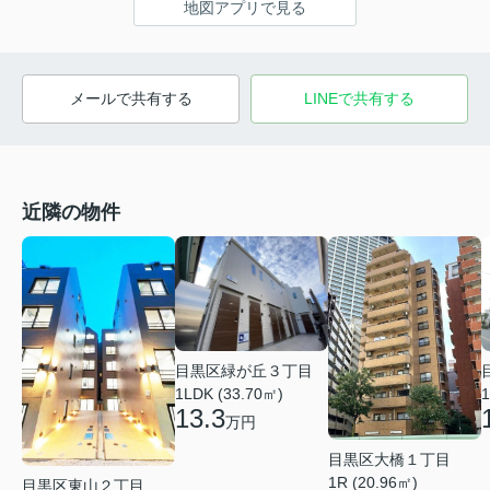
地図アプリで見る
メールで共有する
LINEで共有する
近隣の物件
目黒区緑が丘３丁目
1LDK (33.70㎡)
1
13.3
万円
目黒区大橋１丁目
1R (20.96㎡)
目黒区東山２丁目