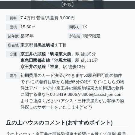
【外観】
7.4万円 管理/共益費 3,000円
賃料
15.60㎡
1K
面積
間取り
築65年
1階/2階建
築年数
所在階
東京都
目黒区
駒場
１丁目
所在地
京王井の頭線
「
駒場東大前
」駅 徒歩5分
交通
東急田園都市線
「
池尻大橋
」駅 徒歩11分
京王井の頭線
「
神泉
」駅 徒歩13分
初期費用のカード決済ができます♪2駅利用可能の物件
備考
です♪この物件は駅から徒歩5分の物件です♪こちらの物
件はアパートです♪京王井の頭線駒場東大前周辺の物件
に関する事なら03-3419-8806か8806@assist-jpn.com
よりご連絡ください♪アシスト三軒茶屋店がお客様の物
件探しのサポートをいたします(*´ω`*)
丘の上ハウスのコメント(おすすめポイント)
丘の上ハウス：京王井の頭線駒場東大前駅にも近くて便利♪目黒