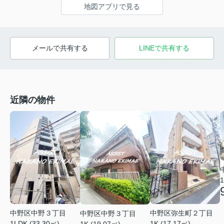
地図アプリで見る
メールで共有する
LINEで共有する
近隣の物件
1
中野区中野３丁目
中野区弥生町２丁目
中野区中野３丁目
1LDK (33.30㎡)
1K (17.17㎡)
1K (19.07㎡)