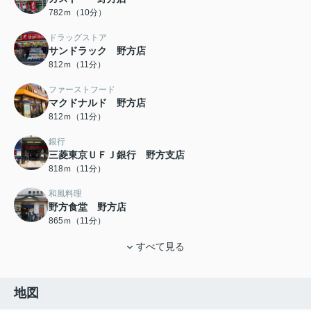
782ｍ（10分）
ドラッグストア
サンドラック 野方店
812ｍ（11分）
ファーストフード
マクドナルド 野方店
812ｍ（11分）
銀行
三菱東京ＵＦＪ銀行 野方支店
818ｍ（11分）
和風料理
野方食堂 野方店
865ｍ（11分）
すべて見る
地図