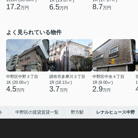
17.2
8.7
6.5
万円
万円
万円
よく見られている物件
中野区中野３丁目
調布市多摩川３丁目
中野区中央４丁目
1K (20.00㎡)
1R (18.13㎡)
1R (9.00㎡)
1
4.5
3.7
2.9
万円
万円
万円
ト
中野区の賃貸賃貸一覧
野方駅
レナルヒュース中野