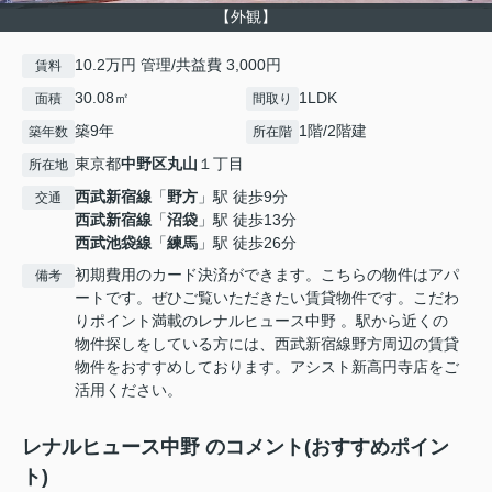
【外観】
10.2万円 管理/共益費 3,000円
賃料
30.08㎡
1LDK
面積
間取り
築9年
1階/2階建
築年数
所在階
東京都
中野区
丸山
１丁目
所在地
西武新宿線
「
野方
」駅 徒歩9分
交通
西武新宿線
「
沼袋
」駅 徒歩13分
西武池袋線
「
練馬
」駅 徒歩26分
初期費用のカード決済ができます。こちらの物件はアパ
備考
ートです。ぜひご覧いただきたい賃貸物件です。こだわ
りポイント満載のレナルヒュース中野 。駅から近くの
物件探しをしている方には、西武新宿線野方周辺の賃貸
物件をおすすめしております。アシスト新高円寺店をご
活用ください。
レナルヒュース中野 のコメント(おすすめポイン
ト)