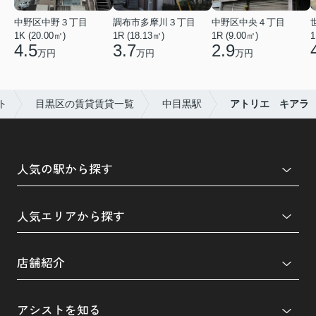
中野区中野３丁目
調布市多摩川３丁目
中野区中央４丁目
1K (20.00㎡)
1R (18.13㎡)
1R (9.00㎡)
1
4.5
3.7
2.9
万円
万円
万円
ト
目黒区の賃貸賃貸一覧
中目黒駅
アトリエ キアラ
人気の駅から探す
人気エリアから探す
店舗紹介
アシストを知る