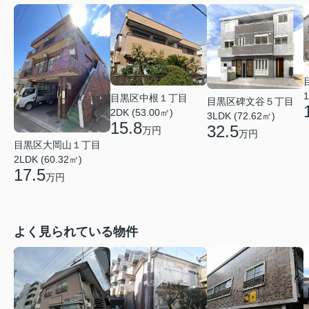
1
目黒区中根１丁目
目黒区碑文谷５丁目
2DK (53.00㎡)
3LDK (72.62㎡)
15.8
32.5
万円
万円
目黒区大岡山１丁目
2LDK (60.32㎡)
17.5
万円
よく見られている物件