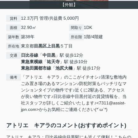
【外観】
12.3万円 管理/共益費 5,000円
賃料
32.90㎡
1DK
面積
間取り
築38年
1階/4階建
築年数
所在階
東京都
目黒区
上目黒
５丁目
所在地
日比谷線
「
中目黒
」駅 徒歩12分
交通
東急東横線
「
祐天寺
」駅 徒歩10分
東急田園都市線
「
池尻大橋
」駅 徒歩17分
「アトリエ キアラ」のここがイチオシ♪清潔な敷地内
備考
ごみ置き場のあるマンション♪防犯対策もバッチリなマ
ンションタイプの物件です♪近くに2駅ある、アクセス
が良い物件です♪日比谷線中目黒付近の賃貸情報を、当
社スタッフが詳しくご紹介いたします♪<7311@assist-
jpn.com>からお気軽にご連絡ください(*´ω`*)
アトリエ キアラのコメント(おすすめポイント)
アトリエ キアラ：日比谷線中目黒駅にも近くて便利！こちらの