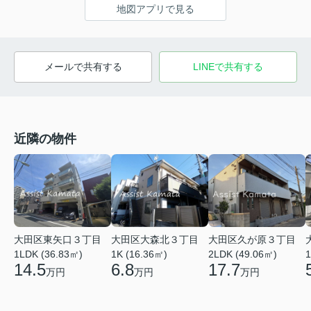
地図アプリで見る
メールで共有する
LINEで共有する
近隣の物件
大田区東矢口３丁目
大田区久が原３丁目
大田区大森北３丁目
1LDK (36.83㎡)
2LDK (49.06㎡)
1
1K (16.36㎡)
14.5
17.7
6.8
万円
万円
万円