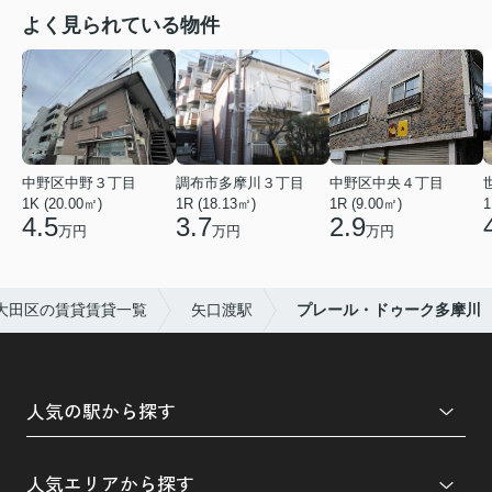
よく見られている物件
中野区中野３丁目
調布市多摩川３丁目
中野区中央４丁目
1K (20.00㎡)
1R (18.13㎡)
1R (9.00㎡)
1
4.5
3.7
2.9
万円
万円
万円
大田区の賃貸賃貸一覧
矢口渡駅
プレール・ドゥーク多摩川
人気の駅から探す
人気エリアから探す