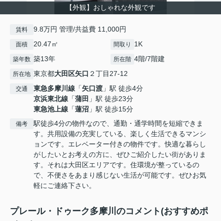
【外観】おしゃれな外観です
9.8万円 管理/共益費 11,000円
賃料
20.47㎡
1K
面積
間取り
築13年
4階/7階建
築年数
所在階
東京都
大田区
矢口
２丁目27-12
所在地
東急多摩川線
「
矢口渡
」駅 徒歩4分
交通
京浜東北線
「
蒲田
」駅 徒歩23分
東急池上線
「
蓮沼
」駅 徒歩15分
駅徒歩4分の物件なので、通勤・通学時間を短縮できま
備考
す。共用設備の充実している、楽しく生活できるマンシ
ョンです。エレベーター付きの物件です。快適な暮らし
がしたいとお考えの方に、ぜひご紹介したい街がありま
す。それは大田区エリアです。住環境が整っているの
で、不便さをあまり感じない生活が可能です。ぜひお気
軽にご連絡下さい。
プレール・ドゥーク多摩川のコメント(おすすめポ