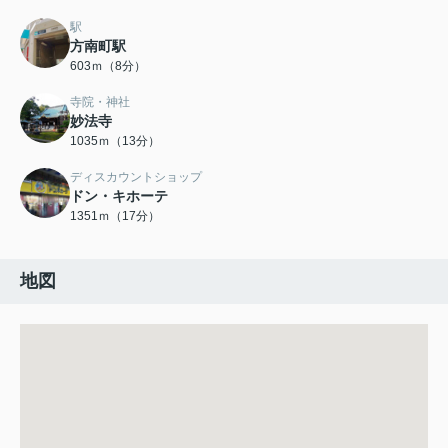
駅
方南町駅
603ｍ（8分）
寺院・神社
妙法寺
1035ｍ（13分）
ディスカウントショップ
ドン・キホーテ
1351ｍ（17分）
地図