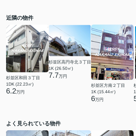
近隣の物件
杉並区高円寺北３丁目
1K (26.50㎡)
7.7
万円
杉並区和田３丁目
1DK (22.23㎡)
杉並区方南２丁目
6.2
1K (15.44㎡)
1
万円
6
万円
よく見られている物件