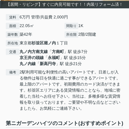
【居間・リビング】すぐに内見可能です！！内装リフォーム済！
6万円 管理/共益費 2,000円
賃料
22.05㎡
1K
面積
間取り
築42年
2階/2階建
築年数
所在階
東京都
杉並区
堀ノ内
１丁目
所在地
丸ノ内方南支線
「
方南町
」駅 徒歩7分
交通
京王井の頭線
「
永福町
」駅 徒歩15分
丸ノ内線
「
新高円寺
」駅 徒歩21分
2駅利用可能な利便性の高いアパートです。日差しが入
備考
る物件は毎日を快適に過ごす事ができるアパートです。
最上階のアパートです。初期費用のカード決済ができま
す。杉並区エリアにある賃貸情報のことなら、地域に密
着した当社へお任せ下さい。当社は、多種多様な賃貸情
報を取り扱っております。ご要望や不明な点などござい
ましたら、お気軽にご連絡下さい。
第ニガーデンハイツのコメント(おすすめポイント)