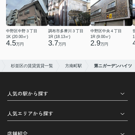
中野区中野３丁目
調布市多摩川３丁目
中野区中央４丁目
1K (20.00㎡)
1R (18.13㎡)
1R (9.00㎡)
1
4.5
3.7
2.9
万円
万円
万円
杉並区の賃貸賃貸一覧
方南町駅
第ニガーデンハイツ
人気の駅から探す
人気エリアから探す
店舗紹介