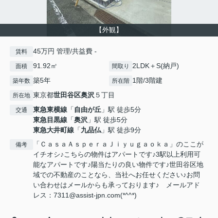
【外観】
45万円 管理/共益費 -
賃料
91.92㎡
2LDK＋S(納戸)
面積
間取り
築5年
1階/3階建
築年数
所在階
東京都
世田谷区
奥沢
５丁目
所在地
東急東横線
「
自由が丘
」駅 徒歩5分
交通
東急目黒線
「
奥沢
」駅 徒歩5分
東急大井町線
「
九品仏
」駅 徒歩9分
「ＣａｓａＡｓｐｅｒａＪｉｙｕｇａｏｋａ」のここが
備考
イチオシ♪こちらの物件はアパートです♪3駅以上利用可
能なアパートです♪陽当たりの良い物件です♪世田谷区地
域での不動産のことなら、当社へお任せください♪お問
い合わせはメールからも承っております♪ メールアド
レス：7311@assist-jpn.com(*^^*)