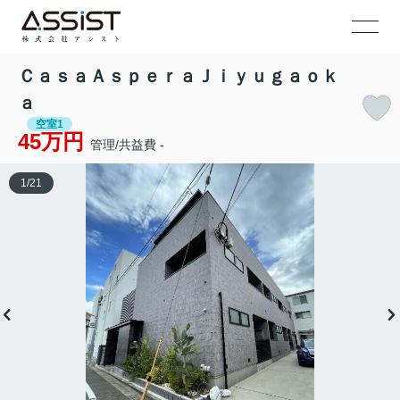
ＣａｓａＡｓｐｅｒａＪｉｙｕｇａｏｋ
ａ
空室1
45万円
管理/共益費 -
1
/
21