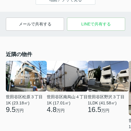
メールで共有する
LINEで共有する
近隣の物件
世田谷区松原３丁目
世田谷区南烏山４丁目
世田谷区野沢３丁目
1K (23.18㎡)
1K (17.01㎡)
1LDK (41.58㎡)
9.5
4.8
16.5
万円
万円
万円
1