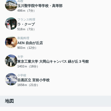
高校
玉川聖学院中等学校・高等部
486ｍ（7分）
フランス料理
ラ・クープ
518ｍ（7分）
和風料理
AEN 自由が丘店
903ｍ（12分）
大学
東京工業大学 大岡山キャンパス 緑が丘３号館
1402ｍ（18分）
小学校
目黒区立 宮前小学校
1658ｍ（21分）
地図