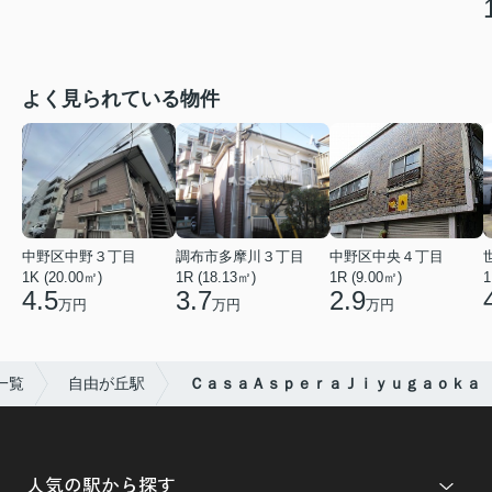
よく見られている物件
中野区中野３丁目
調布市多摩川３丁目
中野区中央４丁目
1K (20.00㎡)
1R (18.13㎡)
1R (9.00㎡)
1
4.5
3.7
2.9
万円
万円
万円
一覧
自由が丘駅
ＣａｓａＡｓｐｅｒａＪｉｙｕｇａｏｋａ
人気の駅から探す