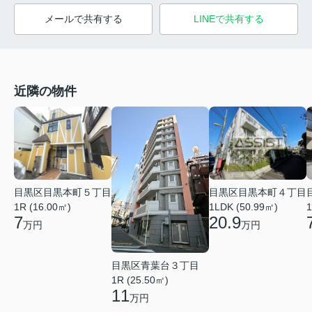
メールで共有する
LINEで共有する
近隣の物件
目黒区目黒本町５丁目
目黒区目黒本町４丁目
1R (16.00㎡)
1LDK (50.99㎡)
1
7
20.9
万円
万円
目黒区青葉台３丁目
1R (25.50㎡)
11
万円