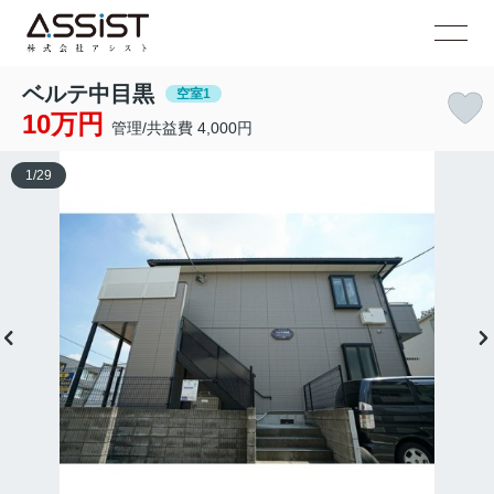
ベルテ中目黒
空室1
10万円
管理/共益費 4,000円
1
/
29